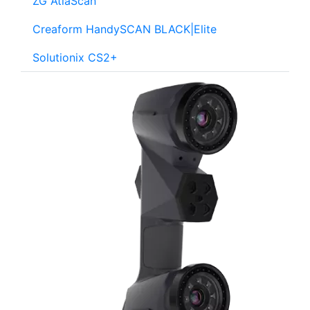
ZG AtlaScan
Creaform HandySCAN BLACK|Elite
Solutionix CS2+