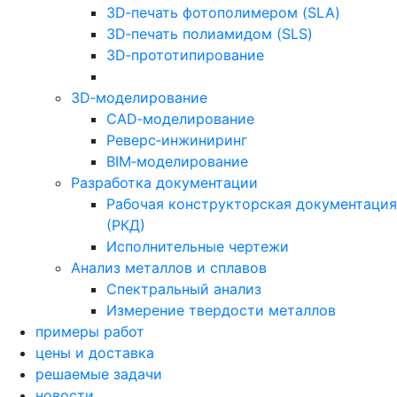
3D‑печать фотополимером (SLA)
3D‑печать полиамидом (SLS)
3D‑прототипирование
3D‑моделирование
CAD‑моделирование
Реверс‑инжиниринг
BIM‑моделирование
Разработка документации
Рабочая конструкторская документация
(РКД)
Исполнительные чертежи
Анализ металлов и сплавов
Спектральный анализ
Измерение твердости металлов
примеры работ
цены и доставка
решаемые задачи
новости