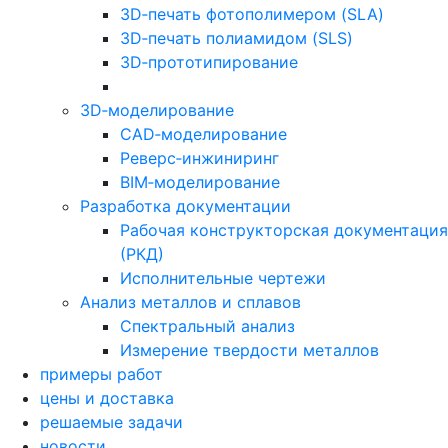
3D‑печать фотополимером (SLA)
3D‑печать полиамидом (SLS)
3D‑прототипирование
3D‑моделирование
CAD‑моделирование
Реверс‑инжиниринг
BIM‑моделирование
Разработка документации
Рабочая конструкторская документация
(РКД)
Исполнительные чертежи
Анализ металлов и сплавов
Спектральный анализ
Измерение твердости металлов
примеры работ
цены и доставка
решаемые задачи
новости