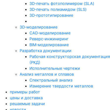
3D‑печать фотополимером (SLA)
3D‑печать полиамидом (SLS)
3D‑прототипирование
3D‑моделирование
CAD‑моделирование
Реверс‑инжиниринг
BIM‑моделирование
Разработка документации
Рабочая конструкторская документация
(РКД)
Исполнительные чертежи
Анализ металлов и сплавов
Спектральный анализ
Измерение твердости металлов
примеры работ
цены и доставка
решаемые задачи
новости