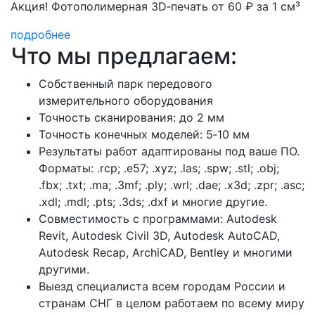
Акция! Фотополимерная 3D‑печать от 60 ₽ за 1 см³
подробнее
Что мы предлагаем:
Собственный парк передового
измерительного оборудования
Точность сканирования: до 2 мм
Точность конечных моделей: 5‑10 мм
Результаты работ адаптированы под ваше ПО.
Форматы: .rcp; .e57; .xyz; .las; .spw; .stl; .obj;
.fbx; .txt; .ma; .3mf; .ply; .wrl; .dae; .x3d; .zpr; .asc;
.xdl; .mdl; .pts; .3ds; .dxf и многие другие.
Совместимость с программами: Autodesk
Revit, Autodesk Civil 3D, Autodesk AutoCAD,
Autodesk Recap, ArchiCAD, Bentley и многими
другими.
Выезд специалиста всем городам России и
странам СНГ в целом работаем по всему миру