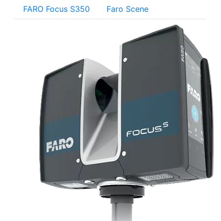
FARO Focus S350
Faro Scene