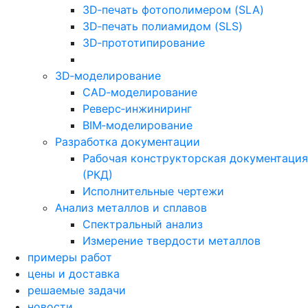
3D‑печать фотополимером (SLA)
3D‑печать полиамидом (SLS)
3D‑прототипирование
3D‑моделирование
CAD‑моделирование
Реверс‑инжиниринг
BIM‑моделирование
Разработка документации
Рабочая конструкторская документация
(РКД)
Исполнительные чертежи
Анализ металлов и сплавов
Спектральный анализ
Измерение твердости металлов
примеры работ
цены и доставка
решаемые задачи
новости