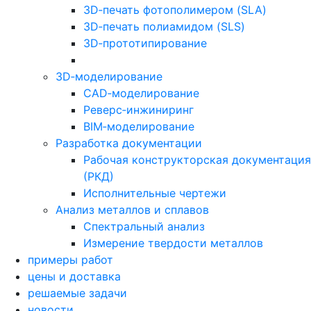
3D‑печать фотополимером (SLA)
3D‑печать полиамидом (SLS)
3D‑прототипирование
3D‑моделирование
CAD‑моделирование
Реверс‑инжиниринг
BIM‑моделирование
Разработка документации
Рабочая конструкторская документация
(РКД)
Исполнительные чертежи
Анализ металлов и сплавов
Спектральный анализ
Измерение твердости металлов
примеры работ
цены и доставка
решаемые задачи
новости