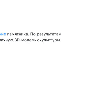
ние
памятника. По результатам
лачную 3D‑модель скульптуры.