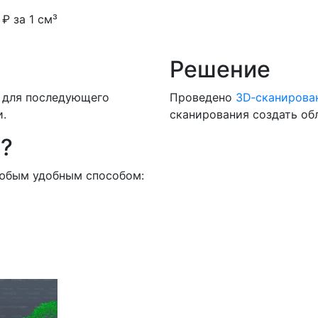
₽ за 1 см³
Решение
 для последующего
Проведено
3D‑сканирова
.
сканирования создать об
а?
любым удобным способом: