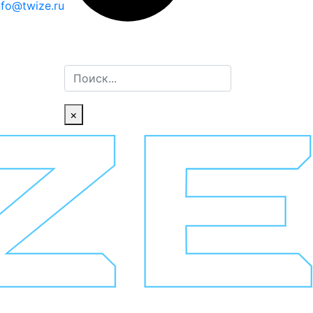
nfo@twize.ru
Поиск
×