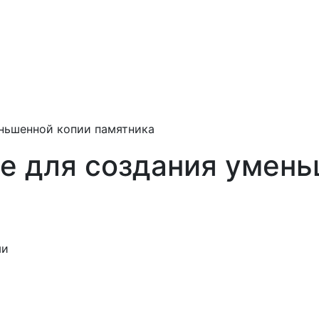
ньшенной копии памятника
е для создания умень
ми