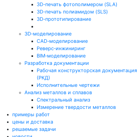
3D‑печать фотополимером (SLA)
3D‑печать полиамидом (SLS)
3D‑прототипирование
3D‑моделирование
CAD‑моделирование
Реверс‑инжиниринг
BIM‑моделирование
Разработка документации
Рабочая конструкторская документация
(РКД)
Исполнительные чертежи
Анализ металлов и сплавов
Спектральный анализ
Измерение твердости металлов
примеры работ
цены и доставка
решаемые задачи
новости