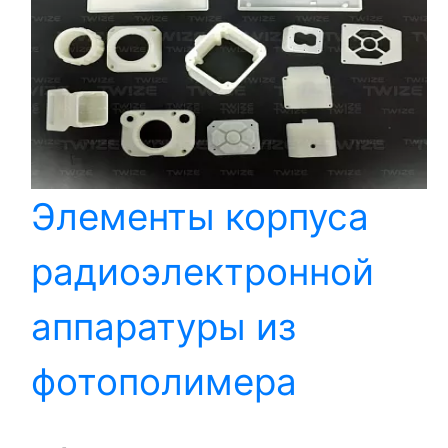
Элементы корпуса
радиоэлектронной
аппаратуры из
фотополимера