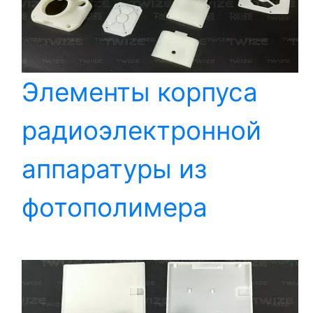
Элементы корпуса
радиоэлектронной
аппаратуры из
фотополимера