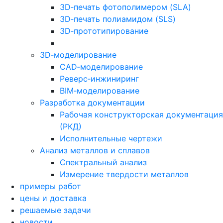
3D‑печать фотополимером (SLA)
3D‑печать полиамидом (SLS)
3D‑прототипирование
3D‑моделирование
CAD‑моделирование
Реверс‑инжиниринг
BIM‑моделирование
Разработка документации
Рабочая конструкторская документация
(РКД)
Исполнительные чертежи
Анализ металлов и сплавов
Спектральный анализ
Измерение твердости металлов
примеры работ
цены и доставка
решаемые задачи
новости