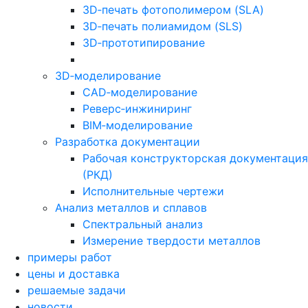
3D‑печать фотополимером (SLA)
3D‑печать полиамидом (SLS)
3D‑прототипирование
3D‑моделирование
CAD‑моделирование
Реверс‑инжиниринг
BIM‑моделирование
Разработка документации
Рабочая конструкторская документация
(РКД)
Исполнительные чертежи
Анализ металлов и сплавов
Спектральный анализ
Измерение твердости металлов
примеры работ
цены и доставка
решаемые задачи
новости