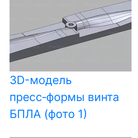
3D-модель
пресс‑формы винта
БПЛА (фото 1)