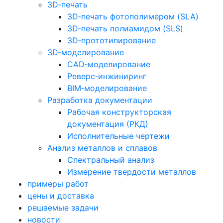
3D‑печать
3D‑печать фотополимером (SLA)
3D‑печать полиамидом (SLS)
3D‑прототипирование
3D‑моделирование
CAD‑моделирование
Реверс‑инжиниринг
BIM‑моделирование
Разработка документации
Рабочая конструкторская
документация (РКД)
Исполнительные чертежи
Анализ металлов и сплавов
Спектральный анализ
Измерение твердости металлов
примеры работ
цены и доставка
решаемые задачи
новости