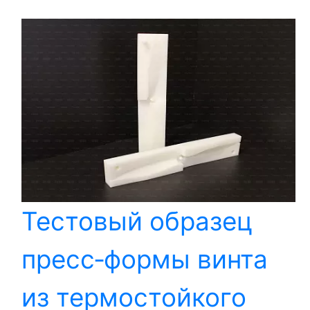
Тестовый образец
пресс‑формы винта
из термостойкого