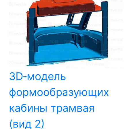
3D‑модель
формообразующих
кабины трамвая
(вид 2)