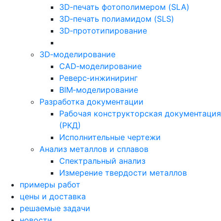
3D‑печать фотополимером (SLA)
3D‑печать полиамидом (SLS)
3D‑прототипирование
3D‑моделирование
CAD‑моделирование
Реверс‑инжиниринг
BIM‑моделирование
Разработка документации
Рабочая конструкторская документация
(РКД)
Исполнительные чертежи
Анализ металлов и сплавов
Спектральный анализ
Измерение твердости металлов
примеры работ
цены и доставка
решаемые задачи
новости