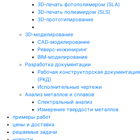
3D‑печать фотополимером (SLA)
3D‑печать полиамидом (SLS)
3D‑прототипирование
3D‑моделирование
CAD‑моделирование
Реверс‑инжиниринг
BIM‑моделирование
Разработка документации
Рабочая конструкторская документация
(РКД)
Исполнительные чертежи
Анализ металлов и сплавов
Спектральный анализ
Измерение твердости металлов
примеры работ
цены и доставка
решаемые задачи
новости