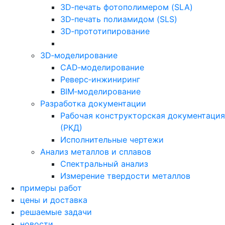
3D‑печать фотополимером (SLA)
3D‑печать полиамидом (SLS)
3D‑прототипирование
3D‑моделирование
CAD‑моделирование
Реверс‑инжиниринг
BIM‑моделирование
Разработка документации
Рабочая конструкторская документация
(РКД)
Исполнительные чертежи
Анализ металлов и сплавов
Спектральный анализ
Измерение твердости металлов
примеры работ
цены и доставка
решаемые задачи
новости