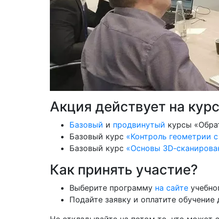
Акция действует на кур
Базовый
и
продвинутый
курсы «Обрат
Базовый курс
«Контроль геометрии с
Базовый курс
«Основы 3D‑сканирован
Как принять участие?
Выберите программу
на сайте
учебног
Подайте заявку и оплатите обучение 
Не откладывайте на потом то, что может