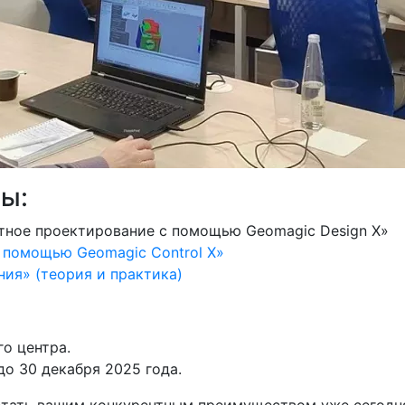
сы:
ное проектирование с помощью Geomagic Design X»
 помощью Geomagic Control X»
ия» (теория и практика)
о центра.
до 30 декабря 2025 года.
 стать вашим конкурентным преимуществом уже сегодня