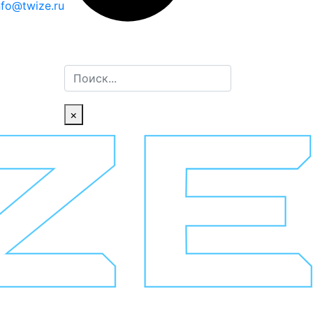
nfo@twize.ru
Поиск
×