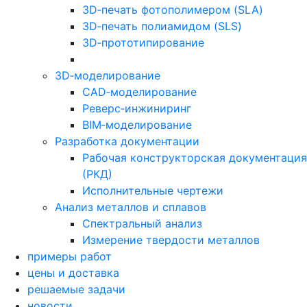
3D‑печать фотополимером (SLA)
3D‑печать полиамидом (SLS)
3D‑прототипирование
3D‑моделирование
CAD‑моделирование
Реверс‑инжиниринг
BIM‑моделирование
Разработка документации
Рабочая конструкторская документация
(РКД)
Исполнительные чертежи
Анализ металлов и сплавов
Спектральный анализ
Измерение твердости металлов
примеры работ
цены и доставка
решаемые задачи
новости